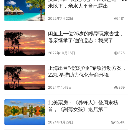
米以下，亲水大平台已露出
2022年7月22日
481
闲鱼上一位25岁的模型玩家去世，
母亲继承了他的遗志：我哭了
2022年10月16日
375
上海出台“检察护企”专项行动方案，
22项举措助力优化营商环境
2024年4月9日
869
北美票房：《养蜂人》登周末榜
首，《刻薄女孩》退居第二
2024年1月29日
15.4K