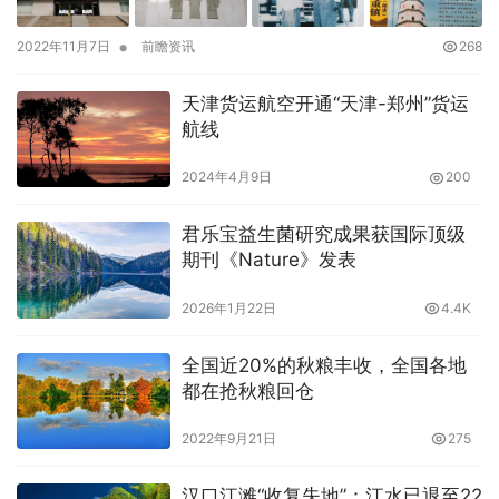
•
2022年11月7日
前瞻资讯
268
天津货运航空开通“天津-郑州”货运
航线
2024年4月9日
200
君乐宝益生菌研究成果获国际顶级
期刊《Nature》发表
2026年1月22日
4.4K
全国近20%的秋粮丰收，全国各地
都在抢秋粮回仓
2022年9月21日
275
汉口江滩“收复失地”：江水已退至22