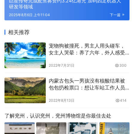
巨星传奇完成配售募资约3.24亿港元 加码四足机器人
研发等领域
2025年8月6日 上午11:04
下一篇
相关推荐
宠物狗被撞死，男主人用头碰车，
女主人哭晕：养了六年，外人感受
不到失去它的痛苦
2022年7月31日
300
内蒙古包头一男孩没有核酸结果被
包包扔检票口：想让车站工作人员
把孩子送上车
2022年8月13日
414
了解兖州，认识兖州，兖州博物馆是你最佳去处