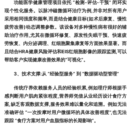
功能医学健康管理项目依托 “检测-评估-干预” 闭环实
现个性化服务。以脉冲磁微循环治疗为例,并非对所有用户
采用相同强度和频率,而是结合健康目标(如术后康复、慢性
疲劳改善)动态调整参数。该设备对多种慢性病有很好的辅
助治疗作用,尤其在微循环修复、原发性失眠干预、快速疲
劳恢复、内分泌调理、红细胞聚集康复等方面效果显著。而
且结合HRA健康风险评估和EIS红细胞影像的跟踪监测,可以
帮助客户实现健康改善效果的“可视化”。
3
、技术支撑:从 “经验型服务” 到 “数据驱动型管理”
传统疗养依赖服务人员的经验积累,例如理疗师根据手
感判断用户肌肉紧张程度,营养师凭借从业经历设计食疗方
案,缺乏客观数据支撑,服务效果难以量化和追溯。例如无法
准确评估 “一次按摩对用户微循环的具体改善程度”,也无法
跟踪 “食疗方案对用户血脂指标的长期影响”。