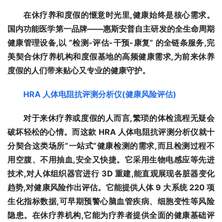
在休疗养和度假的惬意时光里,健康始终是核心需求。
国内功能医学第一品牌——惠斯安普自主研发的全生命周期
健康管理设备,以 “检测-评估-干预-康复” 的全链条服务,完
美契合休疗养机构和度假基地的高频健康需求,为前来休养
度假的人们带来贴心又专业的健康守护。
HRA 
人体电阻抗评测分析仪(健康风险评估)
对于来休疗养或度假的人而言,繁琐的体检流程无疑会
破坏轻松的心情。而这款 HRA 人体电阻抗评测分析仪就十
分契合这类场所“一站式”健康检测的需求,而且检测过程不
用空腹、不用抽血,安全又快捷。它采用生物电感应等先进
技术,对人体组织器官进行 3D 重建,能直观展现各脏器变化
趋势,对健康风险作出评估。它能提供人体 9 大系统 220 项
生化指标数据,可早期预警心脑血管疾病、细胞变性等风险
隐患。在休疗养机构,它能为疗养者提供全面的健康基础评