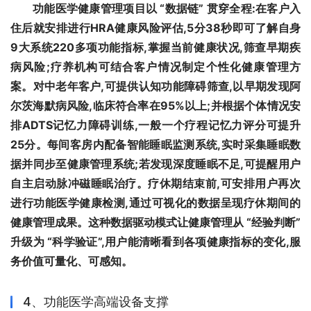
功能医学健康管理项目以 “数据链” 贯穿全程:在客户入
住后就安排进行HRA健康风险评估,5分38秒即可了解自身
9大系统220多项功能指标,掌握当前健康状况,筛查早期疾
病风险;疗养机构可结合客户情况制定个性化健康管理方
案。对中老年客户,可提供认知功能障碍筛查,以早期发现阿
尔茨海默病风险,临床符合率在95%以上;并根据个体情况安
排ADTS记忆力障碍训练,一般一个疗程记忆力评分可提升
25分。每间客房内配备智能睡眠监测系统,实时采集睡眠数
据并同步至健康管理系统;若发现深度睡眠不足,可提醒用户
自主启动脉冲磁睡眠治疗。疗休期结束前,可安排用户再次
进行功能医学健康检测,通过可视化的数据呈现疗休期间的
健康管理成果。这种数据驱动模式让健康管理从 “经验判断” 
升级为 “科学验证”,用户能清晰看到各项健康指标的变化,服
务价值可量化、可感知。
4、功能医学高端设备支撑