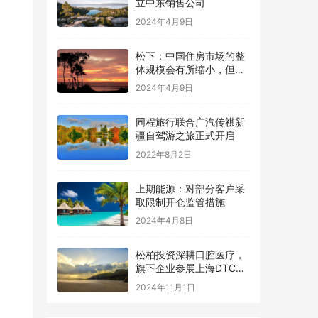
立中东销售公司
2024年4月9日
松下：中国住房市场的整
体规模会有所缩小，但其
中会有很大一部分比例继
2024年4月9日
续追求更高质量住宅空间
同程旅行联合广汽传祺新
疆自驾游之旅正式开启
2022年8月2日
上期能源：对部分客户采
取限制开仓监管措施
2024年4月8日
松柏投资深耕口腔医疗，
旗下企业参展上海DTC展
现数智化升级产品力
2024年11月1日