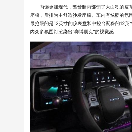
内饰更加现代，驾驶舱内部铺了大面积的皮
座椅，后排为主舒适沙发座椅。车内有炫酷的氛围
最抢眼的是12英寸的仪表盘和中控台配备的12
内众多氛围灯渲染出“赛博朋克”的视觉感