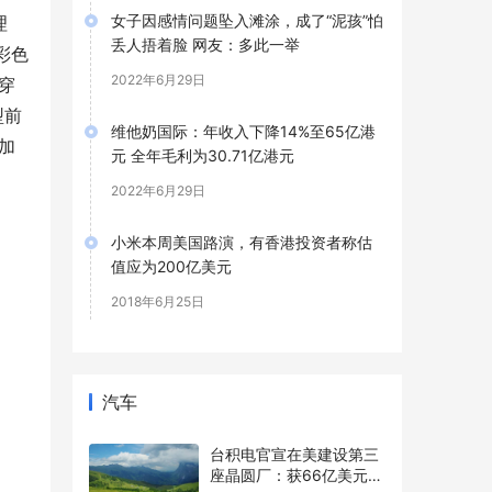
女子因感情问题坠入滩涂，成了“泥孩”怕
理
丢人捂着脸 网友：多此一举
彩色
2022年6月29日
穿
型前
维他奶国际：年收入下降14%至65亿港
加
元 全年毛利为30.71亿港元
2022年6月29日
小米本周美国路演，有香港投资者称估
值应为200亿美元
2018年6月25日
汽车
台积电官宣在美建设第三
座晶圆厂：获66亿美元直