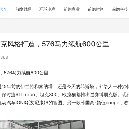
汽车
前瞻财经
环球电商
前瞻商业
前瞻时尚
前瞻科技
克风格打造，576马力续航600公里
368
576马力续航600公里
15年前的伊兰特和索纳塔，还是今天的菲斯塔，都给人一种独
时捷911Turbo、坦克300、欧拉猫都推出过赛博朋克版。现
车IONIQ(艾尼康)6的官图。另一款韩国高-颜值coupe，赛