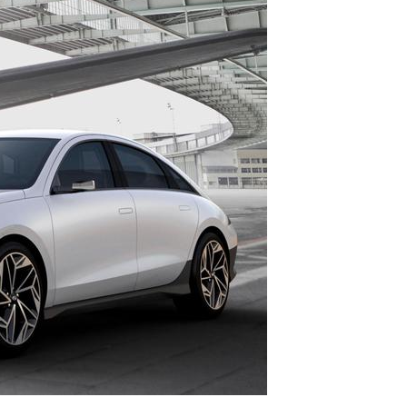
习需求：4000元预算选小猿
年纪相仿精力却差一截？哈药红参
低年级学习机品牌推荐
饮，每天一袋温和积累