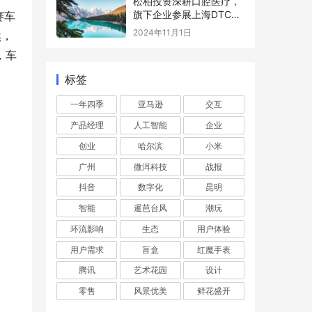
松柏投资深耕口腔医疗，
旗下企业参展上海DTC展
赛车
现数智化升级产品力
2024年11月1日
然，
，车
标签
一年四季
亚马逊
交互
产品经理
人工智能
企业
创业
哈尔滨
小米
广州
微洱科技
战报
抖音
数字化
昆明
智能
暹芭台风
潮玩
环流影响
生态
用户体验
用户需求
盲盒
红魔手表
腾讯
艺术花园
设计
零售
风景优美
鲜花盛开