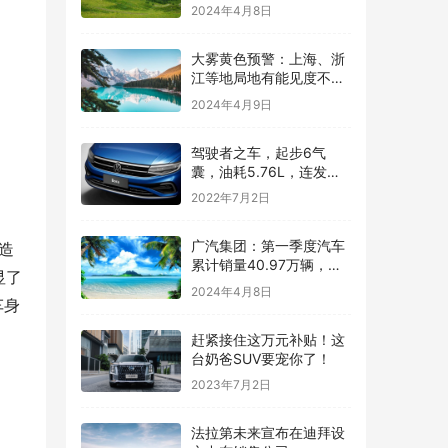
接补助，拟申请25%投资
2024年4月8日
税收抵免
大雾黄色预警：上海、浙
江等地局地有能见度不足
500米的浓雾
2024年4月9日
驾驶者之车，起步6气
囊，油耗5.76L，连发动
机都是顶级水平——汽车
2022年7月2日
快讯
广汽集团：第一季度汽车
的造
累计销量40.97万辆，同
显了
比下降24.11%
2024年4月8日
车身
赶紧接住这万元补贴！这
台奶爸SUV要宠你了！
2023年7月2日
法拉第未来宣布在迪拜设