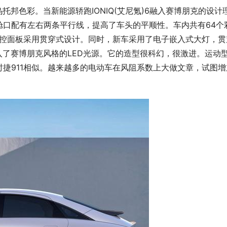
反乌托邦色彩。当新能源轿跑IONIQ(艾尼氪)6融入赛博朋克的设计
舱口配有左右两条平行线，提高了车头的平顺性。车内共有64个
中控面板采用贯穿式设计。同时，新车采用了电子嵌入式大灯，贯
入了赛博朋克风格的LED光源。它的造型很科幻，很激进。运动
捷911相似。越来越多的电动车在风阻系数上大做文章，试图增