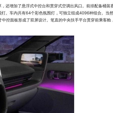
草，还增加了悬浮式中控台和贯穿式空调出风口。前排配备桶装
灯。车内共有64个彩色氛围灯，可独立组成4096种组合。当
英寸中控面板形成了双屏设计。笔直的中央扶手平台贯穿前乘客舱