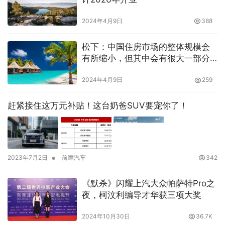
2024年4月9日
388
松下：中国住房市场的整体规模会
有所缩小，但其中会有很大一部分
比例继续追求更高质量住宅空间
2024年4月9日
259
赶紧接住这万元补贴！这台奶爸SUV要宠你了！
•
2023年7月2日
前瞻汽车
342
《默杀》闪耀上汽大众帕萨特Pro之
夜，柯汶利编导才华获三项大奖
2024年10月30日
36.7K