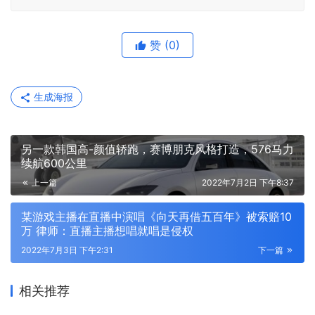
赞
(0)
生成海报
另一款韩国高-颜值轿跑，赛博朋克风格打造，576马力
续航600公里
上一篇
2022年7月2日 下午8:37
某游戏主播在直播中演唱《向天再借五百年》被索赔10
万 律师：直播主播想唱就唱是侵权
2022年7月3日 下午2:31
下一篇
相关推荐