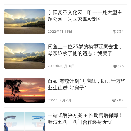
宁阳复圣文化园，唯一一处大型主
题公园，为国家四A景区
2022年11月6日
334
闲鱼上一位25岁的模型玩家去世，
母亲继承了他的遗志：我哭了
2022年10月16日
375
自如“海燕计划”再启航，助力千万毕
业生住进“好房子”
2025年4月23日
7.0K
一站式解决方案 + 长期售后保障！
塘沽五阀，阀门合作终身无忧