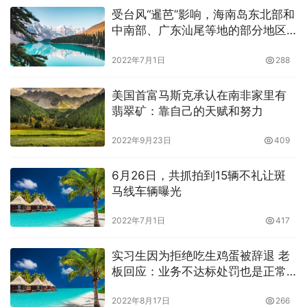
受台风“暹芭”影响，海南岛东北部和
中南部、广东汕尾等地的部分地区
出现大到暴雨
2022年7月1日
288
美国首富马斯克承认在南非家里有
翡翠矿：靠自己的天赋和努力
2022年9月23日
409
6月26日，共抓拍到15辆不礼让斑
马线车辆曝光
2022年7月1日
417
实习生因为拒绝吃生鸡蛋被辞退 老
板回应：业务不达标处罚也是正常
的
2022年8月17日
266